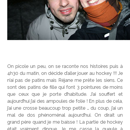
On picole un peu, on se raconte nos histoires puis à
4h30 du matin, on décide d’aller jouer au hockey !!! Je
n’ai pas de patins mais Réjane me prête les siens. Ce
sont des patins de fille qui font 3 pointures de moins
que ceux que je porte d’habitude. J’ai souffert et
aujourd’hui j’ai des ampoules de folie ! En plus de cela,
j’ai une crosse beaucoup trop petite … du coup, j’ai un
mal de dos phénoménal aujourd’hui. On dirait un
grand père quand je me baisse ! La partie de hockey
était vraiment dingue. Je me casse la gueule à